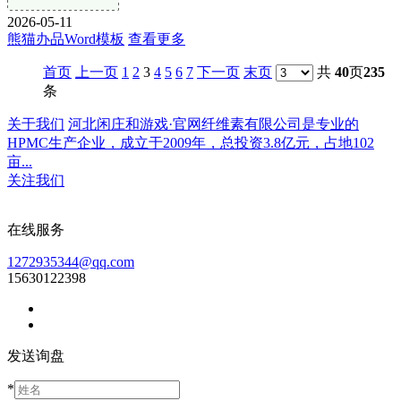
2026-05-11
熊猫办品Word模板
查看更多
首页
上一页
1
2
3
4
5
6
7
下一页
末页
共
40
页
235
条
关于我们
河北闲庄和游戏·官网纤维素有限公司是专业的
HPMC生产企业，成立于2009年，总投资3.8亿元，占地102
亩...
关注我们
在线服务
1272935344@qq.com
15630122398
发送询盘
*