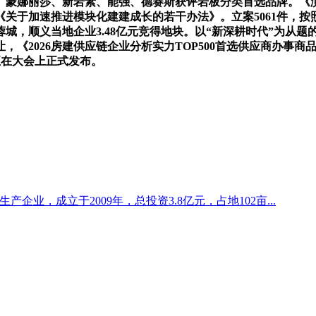
鹏、蒙娜丽莎、新岩素、能强、德赛斯获评岩板分类首选品牌。《
关于加速推进模块化建建成长的若干办法》。立案5061件，按照
城，顺义当地企业3.48亿元竞得地块。以“新深耕时代”为从题的20
《2026房建供应链企业分析实力TOP500首选供应商办事商品
正在大会上正式发布。
企业，成立于2009年，总投资3.8亿元，占地102亩...