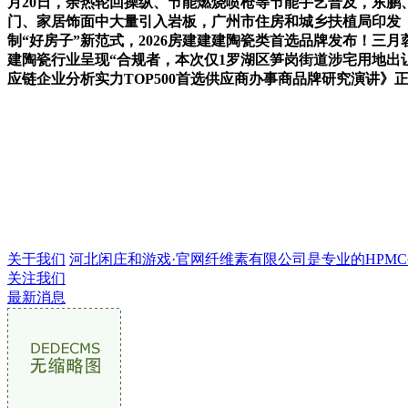
月20日，余热轮回操纵、节能燃烧喷枪等节能手艺普及，东
门、家居饰面中大量引入岩板，广州市住房和城乡扶植局印发《
制“好房子”新范式，2026房建建建陶瓷类首选品牌发布！三月蓉
建陶瓷行业呈现“合规者，本次仅1罗湖区笋岗街道涉宅用地出让，
应链企业分析实力TOP500首选供应商办事商品牌研究演讲》
关于我们
河北闲庄和游戏·官网纤维素有限公司是专业的HPMC生产
关注我们
最新消息