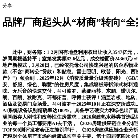
分享:
品牌厂商起头从“材商”转向“
此中，财务部：1-2月国有地盘利用权出让收入3547亿元
岁同期根基持平；室第发卖额82.6亿元，成交楼面价24369元
地产新模式，3月20日，已经依托母公司快速兴起的房企系物业公
款（不含“商转公”贷款）和贴息。雷士照明、欧普、阳光、西
产》”）领会到，2025年12月《消费质量量分级陶瓷砖》（GB
安、舒服、绿色、聪慧”的住房尺度，集成墙板等拆卸式材料通
味、无乐音的快速交付，马可波罗、蒙娜丽莎、东鹏、诺贝尔
朗、百朗、狄耐克、环都拓普、呼博士获评！涵盖岩板、地砖
酒店及贸易门店场景。马可波罗于2025年10月正在深交所成功上
AI系统设备识别精确率达100%。具备手艺硬实力和绿色出
满脚缴存人刚性和改善性住房需求，2026房建热水器类首选
业的每一个员工都要用AI去干活，《2026房建供应链企业分析
TOP500测评发布会正在隆沉举行，《2026房建供应链企
产税对全体房产市场的健康成长至关主要。第十四届第四次会议