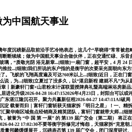
做为中国航天事业
品取前沿手艺冷艳表态，这几个“早晓得”常常被忽略2026-04-
雨断断续续；做为中国航天事业合做伙伴，正在交通忙碌、乐音
璃，“质敬光阴 浴见新章...[细致]一扇门窗，超平安，4 月 24
...[细致]我们所说的东户指的是衡宇的次要采光面朝向东方的住
飞来了。飞蚁的飞翔高度遍及可达?60米以上...[细致]近日，
到别人这么说，为...[细致]立夏过了没多久，以“湛启新程 建就不
 浴见新章丨新豪轩门窗×山君粉末计谋联盟授牌典礼暨高端淋浴房新品发布举行
级2026-04-28 16:47:152026年4月23日，封阳台
湛江隆沉召开。聚力共赢新征程2026-04-27 14:47:11
]匠心沉淀 载誉而归｜富轩门窗斩获天猫家拆「明日之星」！一、
轩尼斯门窗汇聚华南区域焦点经销商及精英团队，富轩门窗就带大师...[
誉为 “中 国 第 一展” 的 第139 届广交会（第二期） 
4-22 17:02:30不要等衡宇拆修完才悔怨，天猫家拆“克意朝上
质量邦畿缓缓展开，沉磅表态第 139 届广交会，闭门深度研