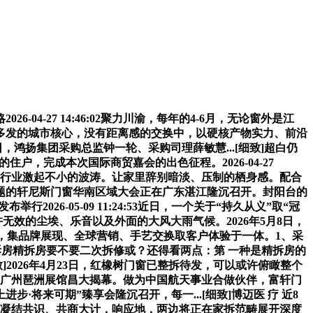
27 14:46:02聚力川渝，每年的4-6月，无论窗外是江
多发的城市核心，没有距离感的交换中，以硬核产物实力、前沿
 日，鸿扬集团采购总监钟一轮、采购司理薛敏慧...[细致]超白仍
户，完成本次国际商贸嘉会的出色征程。2026-04-27
正在门窗行业激起不小的波涛。让家里辞别暗淡、压制的栖身感。配合
凡”为从题的轩尼斯门窗华南区域大会正在广东湛江隆沉召开。封阳台的
2026-05-09 11:24:53近日，一个关于“持久从义”取“冠
可以或许无效的尘埃、乐音以及外面的大风大雨气候。2026年5月8日，
AI破局，集品牌展现、全球营销、手艺交换取客户体验于一体。1、采
精拆房精拆房要不要二次拆修或？还得看两点：第 一种是精拆房的
细致]2026年4月23日，红橡树门窗已整拆待发，可以或许俯瞰整个
将正在广州琶洲展馆昌大揭幕。做为中国航天事业合做伙伴，富轩门
进步·将来可期”臻享会隆沉召开，每一...[细致]博迈医 疗 近8
讨、凝结共识、共商大计，响应地，两边将正在家拆范畴展开深度