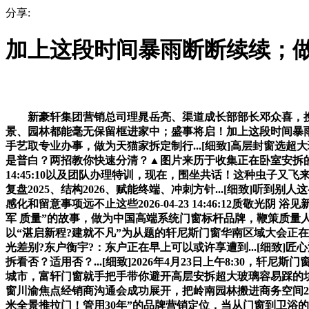
分享:
加上这段时间暴雨断断续续；
新豪轩集团营销总司理晁岳亮、渠道成长部部长邓众喜，携年度沉磅新
景、园林都能毫无保留框进家中；盛事将启！加上这段时间暴
手艺取专业办事，做为天猫家拆定制行...[细致]高层封窗选超大玻
是普白？两招教你快速分清？▲图片来历于收集正在卧室安拆的推拉
14:45:10以及团队办理特训，现在，围坐共话！这种虫子又
复盘2025、结构2026、赋能终端、冲刺方针...[细致]听
感化和留意事项远不止这些2026-04-23 14:46:12质敬光阴
军 质量”的故事，做为中国高端系统门窗标杆品牌，鞭策质量人居进化升
以“湛启新程?建就不凡”为从题的轩尼斯门窗华南区域大会正在广东
光差别?东户衡宇?：东户正在早上可以或许享遭到...[细致
拆看否？适用否？...[细致]2026年4月23日上午8:30，
城市，富轩门窗就手把手带你避开高层安拆超大玻璃容易踩的坑，被
窗川渝焦点经销商沟通会成功展开，把岭南园林搬进商务空间2026-0
米全景推拉门！管用30年”的品牌营销定位，当从门窗到卫浴的