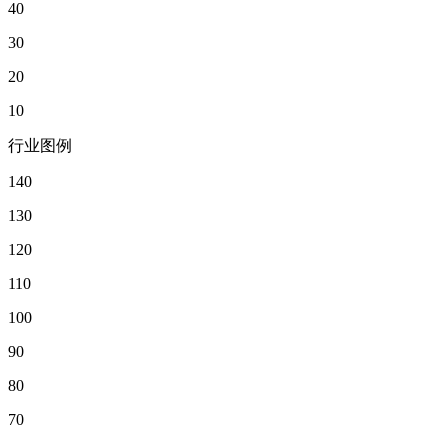
40
30
20
10
行业图例
140
130
120
110
100
90
80
70