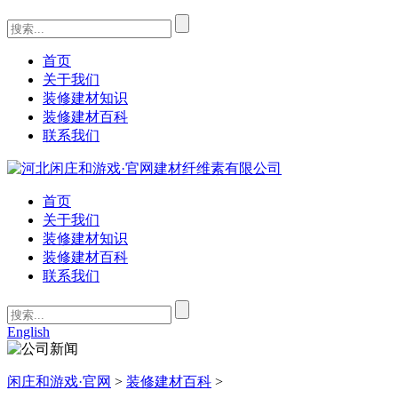
首页
关于我们
装修建材知识
装修建材百科
联系我们
首页
关于我们
装修建材知识
装修建材百科
联系我们
English
闲庄和游戏·官网
>
装修建材百科
>