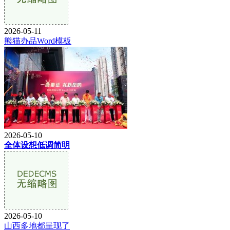
2026-05-11
熊猫办品Word模板
2026-05-10
全体设想低调简明
2026-05-10
山西多地都呈现了