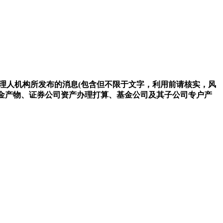
人机构所发布的消息(包含但不限于文字，利用前请核实，风
募基金产物、证券公司资产办理打算、基金公司及其子公司专户产