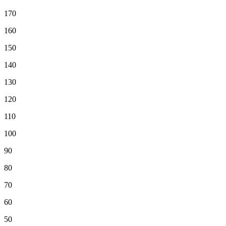
170
160
150
140
130
120
110
100
90
80
70
60
50