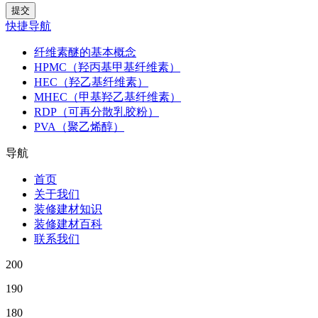
快捷导航
纤维素醚的基本概念
HPMC（羟丙基甲基纤维素）
HEC（羟乙基纤维素）
MHEC（甲基羟乙基纤维素）
RDP（可再分散乳胶粉）
PVA（聚乙烯醇）
导航
首页
关于我们
装修建材知识
装修建材百科
联系我们
200
190
180