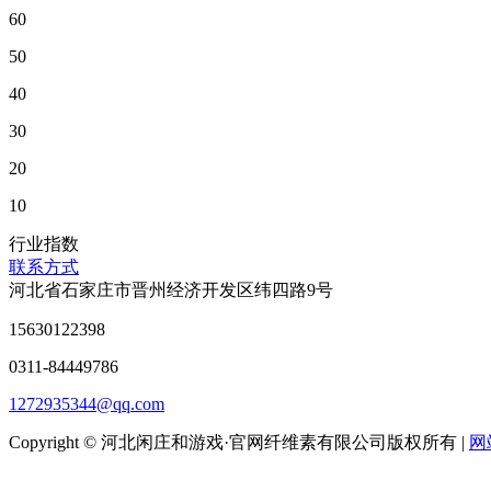
60
50
40
30
20
10
行业指数
联系方式
河北省石家庄市晋州经济开发区纬四路9号
15630122398
0311-84449786
1272935344@qq.com
Copyright © 河北闲庄和游戏·官网纤维素有限公司版权所有 |
网