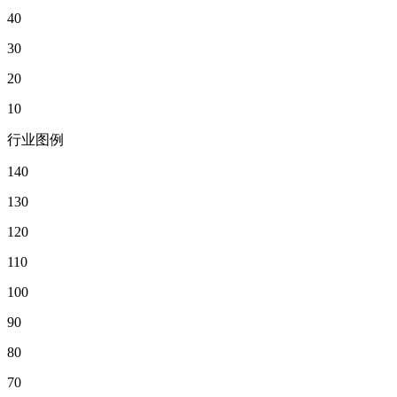
40
30
20
10
行业图例
140
130
120
110
100
90
80
70