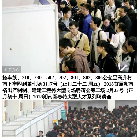
搭车线、210、230、502、702、801、802、806公交至高升村
南下车即到第七场 3月7号（正月二十二 周五） 2018首届湖南
省出产制制、建建工程特大型专场聘请会第二场 2月25号（正
月初十 周日）2018湖南新春特大型人才系列聘请会