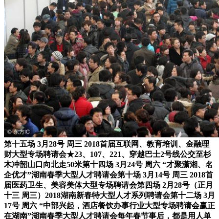
第十五场 3月28号 周三 2018首届互联网、教育培训、金融理
财大型专场聘请会★23、107、221、穿越巴士2号线公交至杉
木冲韶山口向北走50米第十四场 3月24号 周六 “才聚潇湘、名
企优才”湖南春季大型人才聘请会第十场 3月14号 周三 2018首
届医药卫生、美容美体大型专场聘请会第四场 2月28号（正月
十三 周三）2018湖南新春特大型人才系列聘请会第十二场 3月
17号 周六 “中部兴起，酒店餐饮办事行业大型专场聘请会赢正
在湖南”湖南春季大型人才聘请会每年春节事后，都是用人单