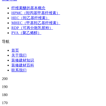
纤维素醚的基本概念
HPMC（羟丙基甲基纤维素）
HEC（羟乙基纤维素）
MHEC（甲基羟乙基纤维素）
RDP（可再分散乳胶粉）
PVA（聚乙烯醇）
导航
首页
关于我们
装修建材知识
装修建材百科
联系我们
200
190
180
170