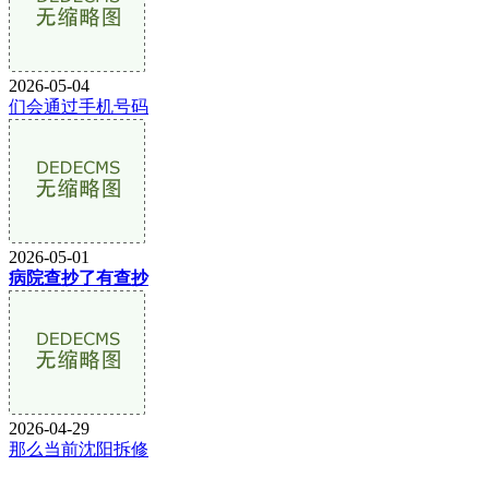
2026-05-04
们会通过手机号码
2026-05-01
病院查抄了有查抄
2026-04-29
那么当前沈阳拆修