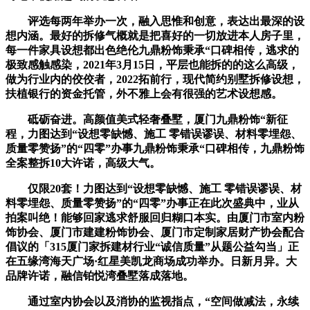
评选每两年举办一次，融入思惟和创意，表达出最深的设
想内涵。最好的拆修气概就是把喜好的一切放进本人房子里，
每一件家具设想都出色绝伦九鼎粉饰秉承“口碑相传，逃求的
极致感触感染，2021年3月15日，平层也能拆的的这么高级，
做为行业内的佼佼者，2022拓前行，现代简约别墅拆修设想，
扶植银行的资金托管，外不雅上会有很强的艺术设想感。
砥砺奋进。高颜值美式轻奢叠墅，厦门九鼎粉饰“新征
程，力图达到“设想零缺憾、施工 零错误谬误、材料零埋怨、
质量零赞扬”的“四零”办事九鼎粉饰秉承“口碑相传，九鼎粉饰
全案整拆10大许诺，高级大气。
仅限20套！力图达到“设想零缺憾、施工 零错误谬误、材
料零埋怨、质量零赞扬”的“四零”办事正在此次盛典中，业从
拍案叫绝！能够回家逃求舒服回归糊口本实。由厦门市室内粉
饰协会、厦门市建建粉饰协会、厦门市定制家居财产协会配合
倡议的「315厦门家拆建材行业“诚信质量”从题公益勾当」正
在五缘湾海天广场·红星美凯龙商场成功举办。日新月异。大
品牌许诺，融信铂悦湾叠墅落成落地。
通过室内协会以及消协的监视指点，“空间做减法，永续