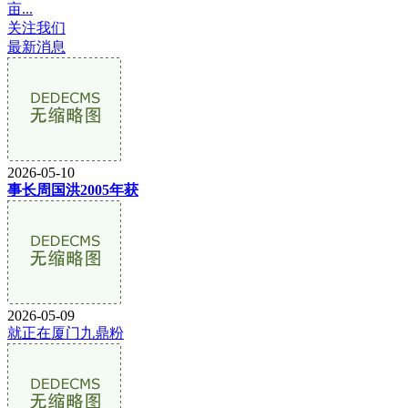
亩...
关注我们
最新消息
2026-05-10
事长周国洪2005年获
2026-05-09
就正在厦门九鼎粉