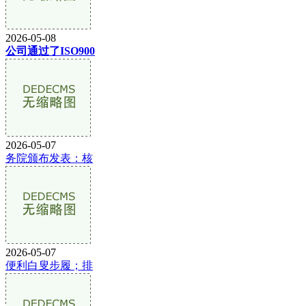
2026-05-08
公司通过了ISO900
2026-05-07
务院颁布发表：核
2026-05-07
便利白叟步履；排