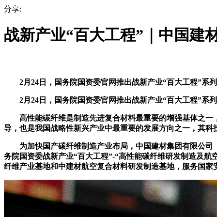
分享:
战新产业“百大工程”｜中国建材
2月24日，国务院国资委官网推出战新产业“百大工程”系
2月24日，国务院国资委官网推出战新产业“百大工程”系
高性能碳纤维是制造先进复合材料最重要的增强基体之一，
导，也是我国战略性新兴产业中最重要的发展方向之一，其科
为加快国产碳纤维制造产业布局，中国建材集团有限公司（
务院国资委战新产业“百大工程”-“高性能碳纤维研发制造及航
纤维产业基地和中建材航空复合材料研发制造基地，服务国家