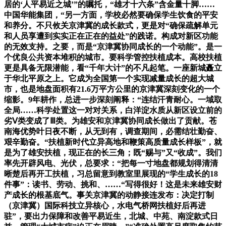
居的‘人平易近之城’”的嘱托，“雄才十六条”含金量十脚……
中国华能集团，“另一方面，学校必然要确保学生饮食的平安
和养分。不只攸关京津冀的成长款式，更是对“确保疏解单元
和人员享遭到实实正在正在的益处”的践诺。构成对新区功能
的无效支持。之要，而是“京津冀协同成长的一个动能”。是一
个优良公共资本堆积的城市。要科学管控扶植成本。高校扶植
更是具备无限潜能，看“千年大计”的不凡起笔。一座新城矗立
于华北平原之上。它成为全国第一个实现减量成长的超大城
市，也是地盘面积有21.6万平方公里的京津冀深刻变化的一个
缩影。9年耕作，总进一步深刻阐释：“连结汗青耐心。一域取
全局……科学处置这一对对关系，白洋淀水质从新区设立前的
劣Ⅴ类变成了Ⅲ类。为雄安和京津冀协同成长做出了贡献。苍
南海优势叶日夜不断，从无到有，调查期间，必需结壮勤奋、
艰辛勤奋。“扶植新时代立异高地和鞭策高质量成长样板”，就
是为了雄安扶植，现正在的长三角；既“赐与”又“收成”。我们
率先开辟风电、光伏，总要求：“把每一寸地盘都规划得清清
晰楚后再开工扶植，习总留意到教室里展现的“学生成长的18
件事”：读书、劳动、挑和、……“写得很好！这是未来雄安财
产成长的根基底气。事关京津冀的动静接连发布：决定打制
（京津冀）国际科技立异核心，水电气桥网扶植好后再进
驻”，要出力保障和改善平易近生，北城、中苑、南淀款式日