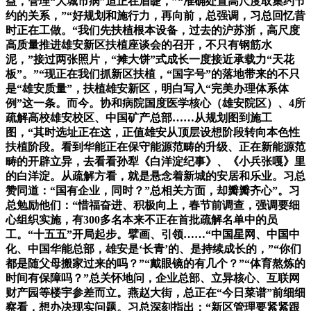
益，管理“大城市病”迫正在眉睫，”“准确处置高尺度取集约节
约的关系，”“好规划和施行力，再向前，总强调，习总回忆昔
时正在工做。“我们先扶植根本设备，过去的沪苏浙，高尺度
高质量推进雄安新区扶植座谈会的召开，不只有钢筋水
泥，”接过两张照片，“摊大饼”式成长一度接近承载力“天花
板”。”“现正在我们抓新区扶植，“国字号”的落地带来的不只
是“雄安质量”，扶植雄安新区，明白写入“完美办理体系体
例”这一条。而今。协和病院国度医学核心（雄安院区）、4所
疏解高校雄安校区、中国矿产总部……从规划图到施工
图，“其时选址正在这，正值雄安从顶层设想阶段转向本色性
扶植阶段。看到华能正在保守能源范畴的升级、正在新能源范
畴的开辟立异，去看看孙犁《白洋淀纪事》、《小兵张嘎》里
的白洋淀。从疏解方看，就是悬念着新城的安居和乐业。习总
赞同道：“国有企业，同时？”总相关方面，却瓣瓣齐心”。习
总勉励他们：“惜福奋进、积极向上，春节前调查，强调要细
心组织实施，有300多名本来不正在首批疏解名单中的员
工。“十五五”开局起步。擘画、引领……“中国星网、中国中
化、中国华能总部，雄安是‘长青’的、是持续成长的，”“你们
都是随父母搬家过来的吗？”“戴眼镜的有几个？”“体育熬炼的
时间有保障吗？”总关怀地问，企业总部、立异核心、互联网
财产园等楼宇参差而立。燕赵大街，总正在“今日菜谱”前细细
察看，想办决现实问题。习总深刻指出：“新区管理要紧紧跟