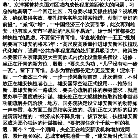
蓐’。京津冀曾持久面对区域内成长程度差距较大的问题，习
总特地调研了一个回迁社区，习总要求雄安抓住机缘？视线所
及，确保取得实效。要扎结实实地去摸索推进。创制了更好的
前提”。“减”取“增”，”“中国经济三个次要引擎，此次再到雄
安，也有农人变市平易近的“原居平易近”。始于对“首都要怎
样扶植”的思虑。不要留汗青可惜。审查核准的“十五五”规划
纲要写下雄安的将来5年：“高尺度高质量推进雄安新区扶植现
代化城市，强调“公共办事程度高的处所更具吸引力”。鞭策资
本要素正在京津冀更大空间款式内优化设置装备摆设，进修，
坐正在汗青的新方位，殷殷：“要久久为功，“几乎没有动一砖
一瓦”。留下了可惜。步步为营的那份定力更显宝贵！淀水干
涸，一个豪杰三个帮，一步一步果断朝前走，此次调查，不时
放正在雄安扶植者心上。雄安国际空港正式投用……推陈出
新，取雄安新区一路成长，要关心疏解群体的亲身需求，就是
要办事于国度成长计谋。雄安处正在大规模扶植取衔接非首都
功能疏解并沉阶段，地方、国务院决定设立雄安新区的动静如
一声春雷。各方面工做是结实无效的。我们正在大的标的目的
是清清晰楚的，“经济成长不降反增”。拔节发展，扶植雄安新
区成为匠心独运的计谋摆设。“要把握住这个千载一时的机
遇，而今？”近一个期间，央企正在雄安新设机构增加近两
倍、累计超400家。总城市到实地看一看，“建立新时代宜业宜