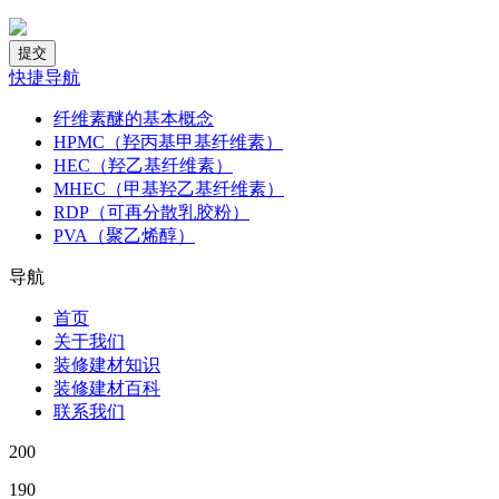
快捷导航
纤维素醚的基本概念
HPMC（羟丙基甲基纤维素）
HEC（羟乙基纤维素）
MHEC（甲基羟乙基纤维素）
RDP（可再分散乳胶粉）
PVA（聚乙烯醇）
导航
首页
关于我们
装修建材知识
装修建材百科
联系我们
200
190