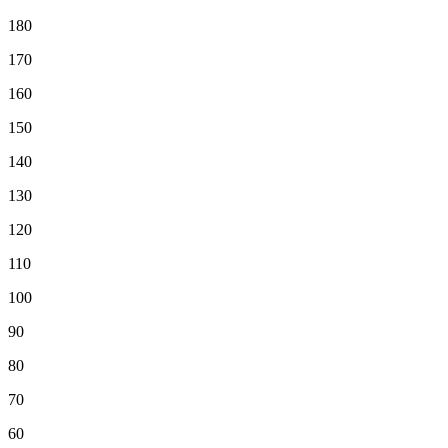
180
170
160
150
140
130
120
110
100
90
80
70
60