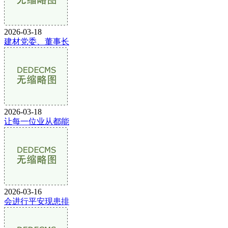
2026-03-18
建材党委、董事长
2026-03-18
让每一位业从都能
2026-03-16
会进行平安现患排