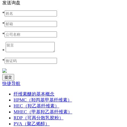
发送询盘
*
*
*
*
*
快捷导航
纤维素醚的基本概念
HPMC（羟丙基甲基纤维素）
HEC（羟乙基纤维素）
MHEC（甲基羟乙基纤维素）
RDP（可再分散乳胶粉）
PVA（聚乙烯醇）