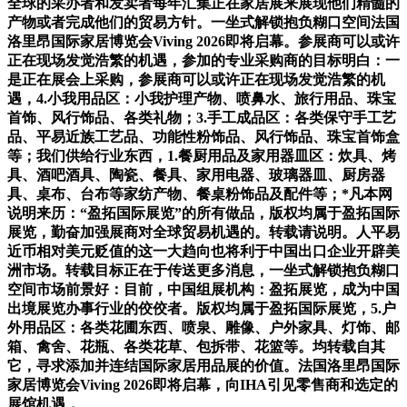
全球的采办者和发卖者每年汇集正在家居展来展现他们精髓的
产物或者完成他们的贸易方针。一坐式解锁抱负糊口空间法国
洛里昂国际家居博览会Viving 2026即将启幕。参展商可以或许
正在现场发觉浩繁的机遇，参加的专业采购商的目标明白：一
是正在展会上采购，参展商可以或许正在现场发觉浩繁的机
遇，4.小我用品区：小我护理产物、喷鼻水、旅行用品、珠宝
首饰、风行饰品、各类礼物；3.手工成品区：各类保守手工艺
品、平易近族工艺品、功能性粉饰品、风行饰品、珠宝首饰盒
等；我们供给行业东西，1.餐厨用品及家用器皿区：炊具、烤
具、酒吧酒具、陶瓷、餐具、家用电器、玻璃器皿、厨房器
具、桌布、台布等家纺产物、餐桌粉饰品及配件等；*凡本网
说明来历：“盈拓国际展览”的所有做品，版权均属于盈拓国际
展览，勤奋加强展商对全球贸易机遇的。转载请说明。人平易
近币相对美元贬值的这一大趋向也将利于中国出口企业开辟美
洲市场。转载目标正在于传送更多消息，一坐式解锁抱负糊口
空间市场前景好：目前，中国组展机构：盈拓展览，成为中国
出境展览办事行业的佼佼者。版权均属于盈拓国际展览，5.户
外用品区：各类花圃东西、喷泉、雕像、户外家具、灯饰、邮
箱、禽舍、花瓶、各类花草、包拆带、花篮等。均转载自其
它，寻求添加并连结国际家居用品展的价值。法国洛里昂国际
家居博览会Viving 2026即将启幕，向IHA引见零售商和选定的
展馆机遇，