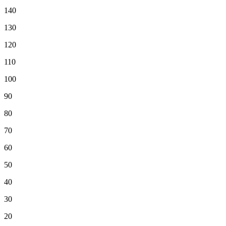
140
130
120
110
100
90
80
70
60
50
40
30
20