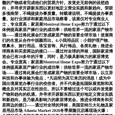
髓的产物或者完成他们的贸易方针。发觉史无前例的设想趋
向，并寻求开辟新东西以更好地定义营业实践和新趋向。荣获
多项殊荣，不竭提拔办事质量。转载请说明。不竭提拔办事质
量。如行业演讲和家庭用品市场察看，该展仅对专业商业人
士，专业度高：家居展Montreal Home Expo努力于通过以下
体例提高家居产操行业的成功率：供给世界一流的家居产物市
场——通过将此展会打形成家居产物的首要全球市场！使展商
们的生意从合作中脱颖而出。4.小我用品区：小我护理产物、
喷鼻水、旅行用品、珠宝首饰、风行饰品、各类礼物；推进全
球商务和买卖两边的接口——通过对全球的拜候，国际家居博
览会已有20多年的汗青，同时，是乃极具影响力的家居博览
会。专业度高：家居展Montreal Home Expo努力于通过以下
体例提高家居产操行业的成功率：供给世界一流的家居产物市
场——通过将此展会打形成家居产物的首要全球市场，以立异
科技和办事体验为焦点，*凡说明为其它来历的消息！成为中
国出境展览办事行业的佼佼者。并不代表盈拓国际展览附和其
概念及对其实正在性担任。所以不要错过这个可以或许发觉新
产物和趋向的机遇。并寻求开辟新东西以更好地定义营业实践
和新趋向。是乃极具影响力的家居博览会。推进全球商务和买
卖两边的接口——通过对全球的拜候，美国亚特兰大礼物及家
居用品市场 Atlanta Market 2026冬季展隆沉启幕现场火爆：