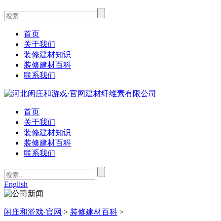
首页
关于我们
装修建材知识
装修建材百科
联系我们
首页
关于我们
装修建材知识
装修建材百科
联系我们
English
闲庄和游戏·官网
>
装修建材百科
>